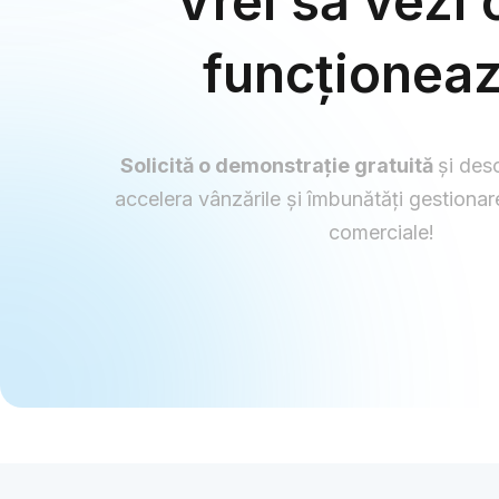
Vrei să vezi
funcționea
Solicită o demonstrație gratuită
și des
accelera vânzările și îmbunătăți gestiona
comerciale!