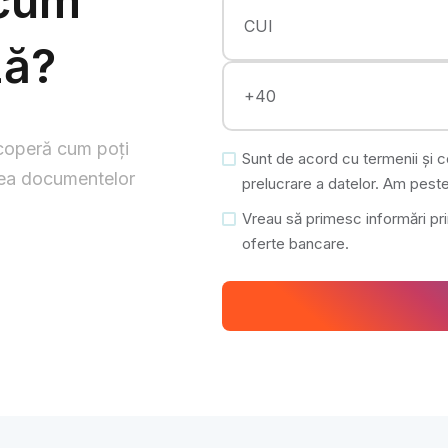
 cum
ză?
coperă cum poți
Sunt de acord cu termenii și co
rea documentelor
prelucrare a datelor. Am peste
Vreau să primesc informări prin
oferte bancare.