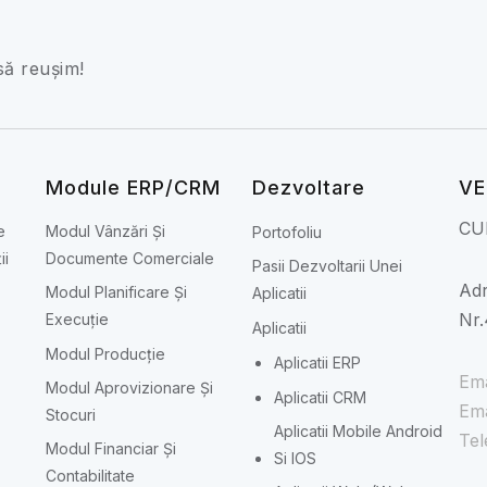
să reușim!
Module ERP/CRM
Dezvoltare
VE
CU
e
Modul Vânzări Și
Portofoliu
ii
Documente Comerciale
Pasii Dezvoltarii Unei
Adr
Modul Planificare Și
Aplicatii
Nr.
Execuție
Aplicatii
Modul Producție
Aplicatii ERP
Ema
Modul Aprovizionare Și
Aplicatii CRM
Ema
Stocuri
Aplicatii Mobile Android
Tel
Modul Financiar Și
Si IOS
Contabilitate