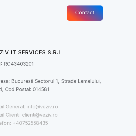
Contact
ZIV IT SERVICES S.R.L
I: RO43403201
esa: Bucuresti Sectorul 1, Strada Lamalului,
4, Cod Postal: 014581
il General: info@veziv.ro
il Clienti: clienti@veziv.ro
efon: +40752558435