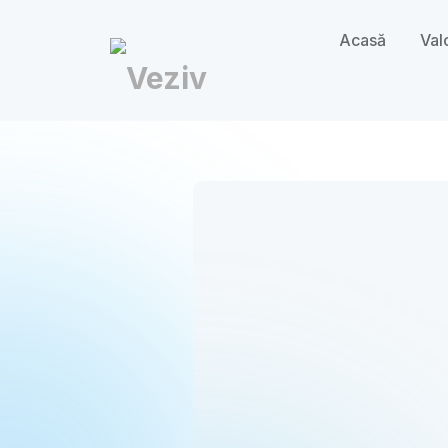
Acasă
Val