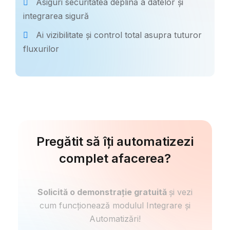
Asiguri securitatea deplină a datelor și
integrarea sigură
Ai vizibilitate și control total asupra tuturor
fluxurilor
Pregătit să îți automatizezi
complet afacerea?
Solicită o demonstrație gratuită
și vezi
cum funcționează modulul Integrare și
Automatizări!