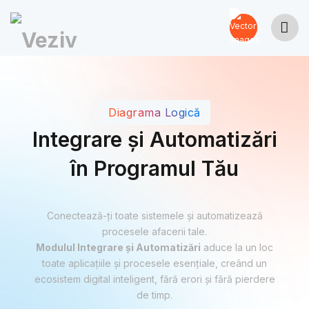
Diagrama Logică
Integrare și Automatizări
în Programul Tău
Conectează-ți toate sistemele și automatizează
procesele afacerii tale.
Modulul Integrare și Automatizări
aduce la un loc
toate aplicațiile și procesele esențiale, creând un
ecosistem digital inteligent, fără erori și fără pierdere
de timp.