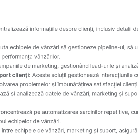
ntralizează informațiile despre clienți, inclusiv detalii d
ajuta echipele de vânzări să gestioneze pipeline-ul, să
e performanța vânzărilor.
ampaniile de marketing, gestionând lead-urile și analiz
ort clienți
: Aceste soluții gestionează interacțiunile cu
lvarea problemelor și îmbunătățirea satisfacției cliențil
tează și analizează datele de vânzări, marketing și supo
concentrează pe automatizarea sarcinilor repetitive, cum
pul echipelor de vânzări.
a între echipele de vânzări, marketing și suport, asigur