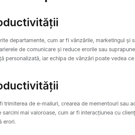
ductivității​
erite departamente, cum ar fi vânzările, marketingul și 
 barierele de comunicare și reduce erorile sau suprapun
nță personalizată, iar echipa de vânzări poate vedea ce 
ductivității​
 trimiterea de e-mailuri, crearea de mementouri sau actu
sarcini mai valoroase, cum ar fi interacțiunea cu clienț
 erori.