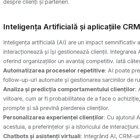
despre clienți și parteneri.
Inteligența Artificială și aplicațiile CR
Inteligența artificială (AI) are un impact semnificativ
interacționează și își gestionează clienții. Integrare
oferind organizațiilor un avantaj competitiv. Iată cât
Automatizarea proceselor repetitive
: AI poate pre
follow-up-uri automate și gestionarea sarcinilor de ru
Analiza și predicția comportamentului clienților
:
viitoare, cum ar fi probabilitatea de a face o achiziție
prompte și să prevină pierderea clienților.
Personalizarea experienței clienților
: Cu ajutorul 
acestuia, a preferințelor și a istoricului de interacțiu
Chatbots și asistenți virtuali
: Integrând AI, CRM-uril