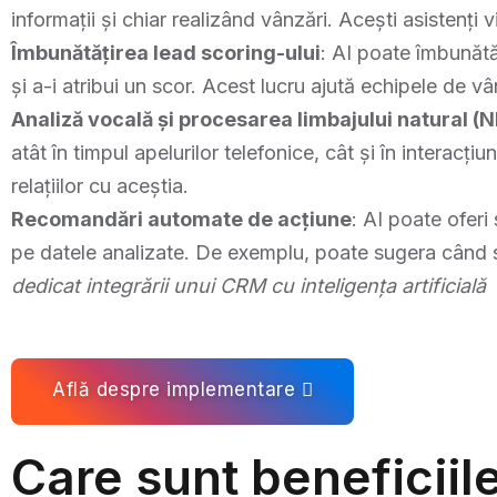
informații și chiar realizând vânzări. Acești asistenți v
Îmbunătățirea lead scoring-ului
: AI poate îmbunătăț
și a-i atribui un scor. Acest lucru ajută echipele de 
Analiză vocală și procesarea limbajului natural (N
atât în timpul apelurilor telefonice, cât și în interacți
relațiilor cu aceștia.
Recomandări automate de acțiune
: AI poate oferi
pe datele analizate. De exemplu, poate sugera când să 
dedicat integrării unui CRM cu inteligența artificială
Află despre implementare
Care sunt beneficiile