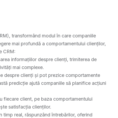
i (CRM), transformând modul în care companiile
legere mai profundă a comportamentului clienților,
ile CRM:
area informațiilor despre clienți, trimiterea de
ivități mai complexe.
ice despre clienți și pot prezice comportamente
eastă predicție ajută companiile să planifice acțiuni
ru fiecare client, pe baza comportamentului
te satisfacția clienților.
în timp real, răspunzând întrebărilor, oferind