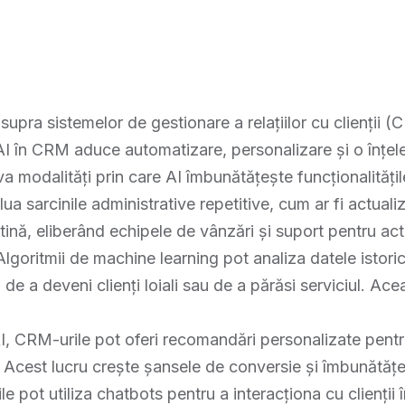
M
 asupra sistemelor de gestionare a relațiilor cu clienți
a AI în CRM aduce automatizare, personalizare și o înțe
eva modalități prin care AI îmbunătățește funcționalităț
lua sarcinile administrative repetitive, cum ar fi actualiz
tină, eliberând echipele de vânzări și suport pentru act
 Algoritmii de machine learning pot analiza datele istor
, de a deveni clienți loiali sau de a părăsi serviciul. Ac
AI, CRM-urile pot oferi recomandări personalizate pent
ni. Acest lucru crește șansele de conversie și îmbunătățeș
e pot utiliza chatbots pentru a interacționa cu clienții 