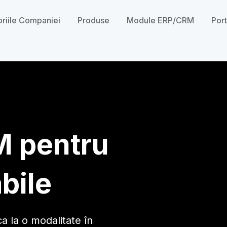
oriile Companiei
Produse
Module ERP/CRM
Port
M pentru
bile​
ca la o modalitate în