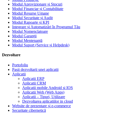
Modul Aprovizionare și Stocuri
Modul Financiar și Contabilitate
Modul Resurse Umane
Modul Securitate și Audit
Modul Rapoarte și KPI
Integrare și Automatizări în Programul Tău
Modul Nomenclatoare
Modul Garanții
Modul Mentenanță
Modul Suport (Service și Helpdesk)
Dezvoltare
Portofoliu
Pasii dezvoltarii unei aplicatii
Aplicatii
Aplicatii ERP
Aplicatii CRM
Aplicatii mobile Android si IOS
Aplicatii Web (Web Apps)
Aplicatii – Tipuri, Utilizare
Dezvoltarea aplicatiilor in cloud
Website de prezentare și e-commerce
Securitate cibernetică