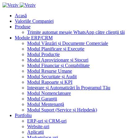
Acasă
Valoriile Companiei
Produse
Trimite automat mesaje WhatsApp către clienții tăi
Module ERP/CRM
Modul Vânzări și Documente Comerciale
Modul Planificare și Execuție
Modul Producție
Modul Aprovizionare și Stocuri
Modul Financiar și Contabilitate
Modul Resurse Umane
Modul Securitate și Audit
Modul Rapoarte și KPI
Integrare și Automatizări în Programul Tău
Modul Nomenclatoare
Modul Garanții
Modul Mentenanță
Modul Suport (Service și Helpdesk)
Portfoliu
ERP-uri și CRM-uri
Website-uri
Aplicaţii
Marketplace-uri