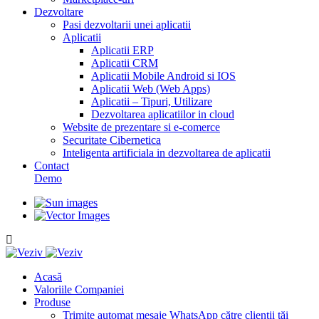
Dezvoltare
Pasi dezvoltarii unei aplicatii
Aplicatii
Aplicatii ERP
Aplicatii CRM
Aplicatii Mobile Android si IOS
Aplicatii Web (Web Apps)
Aplicatii – Tipuri, Utilizare
Dezvoltarea aplicatiilor in cloud
Website de prezentare si e-comerce
Securitate Cibernetica
Inteligenta artificiala in dezvoltarea de aplicatii
Contact
Demo
Acasă
Valoriile Companiei
Produse
Trimite automat mesaje WhatsApp către clienții tăi