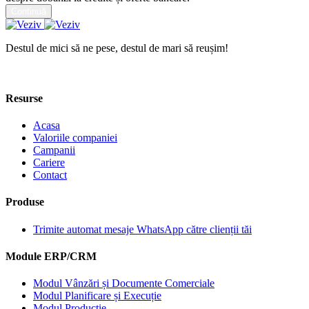
Continuă
Destul de mici să ne pese, destul de mari să reușim!
Contact
Resurse
Acasa
Valoriile companiei
Campanii
Cariere
Contact
Produse
Trimite automat mesaje WhatsApp către clienții tăi
Module ERP/CRM
Modul Vânzări și Documente Comerciale
Modul Planificare și Execuție
Modul Producție