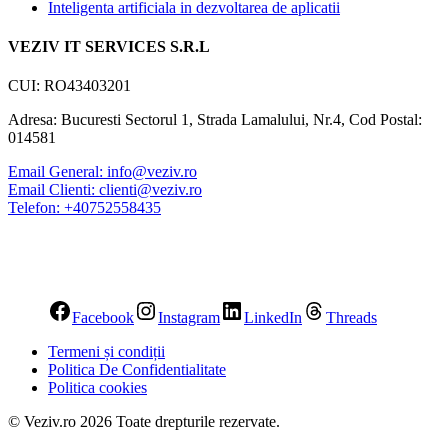
Inteligenta artificiala in dezvoltarea de aplicatii
VEZIV IT SERVICES S.R.L
CUI: RO43403201
Adresa: Bucuresti Sectorul 1, Strada Lamalului, Nr.4, Cod Postal:
014581
Email General: info@veziv.ro
Email Clienti: clienti@veziv.ro
Telefon: +40752558435
Facebook
Instagram
LinkedIn
Threads
Termeni și condiții
Politica De Confidentialitate​
Politica cookies
© Veziv.ro 2026 Toate drepturile rezervate.