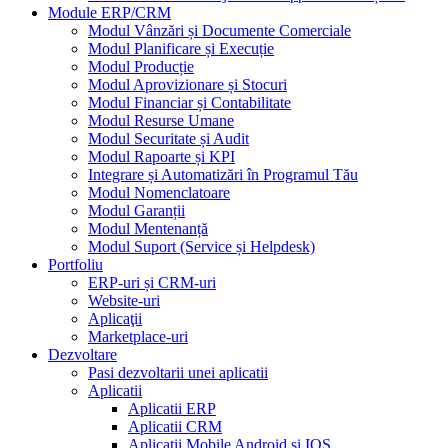
Module ERP/CRM
Modul Vânzări și Documente Comerciale
Modul Planificare și Execuție
Modul Producție
Modul Aprovizionare și Stocuri
Modul Financiar și Contabilitate
Modul Resurse Umane
Modul Securitate și Audit
Modul Rapoarte și KPI
Integrare și Automatizări în Programul Tău
Modul Nomenclatoare
Modul Garanții
Modul Mentenanță
Modul Suport (Service și Helpdesk)
Portfoliu
ERP-uri și CRM-uri
Website-uri
Aplicaţii
Marketplace-uri
Dezvoltare
Pasi dezvoltarii unei aplicatii
Aplicatii
Aplicatii ERP
Aplicatii CRM
Aplicatii Mobile Android si IOS