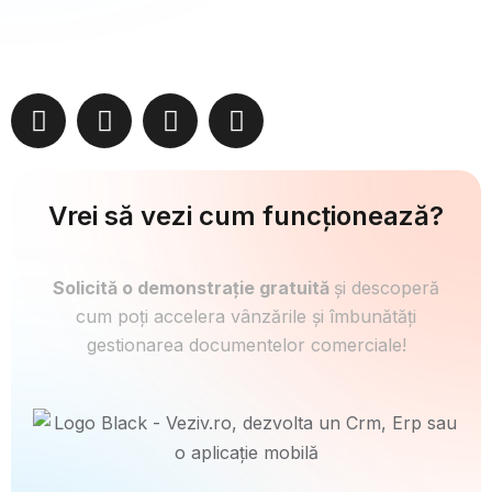
Vrei să vezi cum funcționează?
Solicită o demonstrație gratuită
și descoperă
cum poți accelera vânzările și îmbunătăți
gestionarea documentelor comerciale!