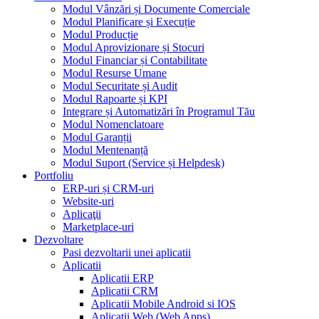
Modul Vânzări și Documente Comerciale
Modul Planificare și Execuție
Modul Producție
Modul Aprovizionare și Stocuri
Modul Financiar și Contabilitate
Modul Resurse Umane
Modul Securitate și Audit
Modul Rapoarte și KPI
Integrare și Automatizări în Programul Tău
Modul Nomenclatoare
Modul Garanții
Modul Mentenanță
Modul Suport (Service și Helpdesk)
Portfoliu
ERP-uri și CRM-uri
Website-uri
Aplicaţii
Marketplace-uri
Dezvoltare
Pasi dezvoltarii unei aplicatii
Aplicatii
Aplicatii ERP
Aplicatii CRM
Aplicatii Mobile Android si IOS
Aplicatii Web (Web Apps)