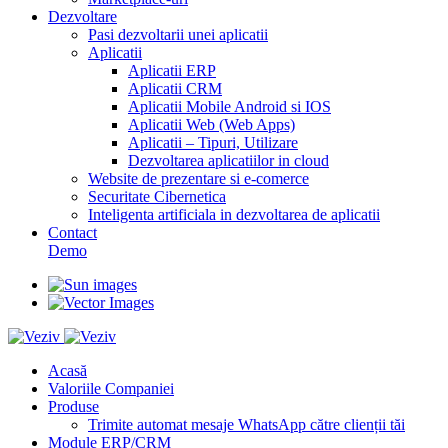
Dezvoltare
Pasi dezvoltarii unei aplicatii
Aplicatii
Aplicatii ERP
Aplicatii CRM
Aplicatii Mobile Android si IOS
Aplicatii Web (Web Apps)
Aplicatii – Tipuri, Utilizare
Dezvoltarea aplicatiilor in cloud
Website de prezentare si e-comerce
Securitate Cibernetica
Inteligenta artificiala in dezvoltarea de aplicatii
Contact
Demo
Acasă
Valoriile Companiei
Produse
Trimite automat mesaje WhatsApp către clienții tăi
Module ERP/CRM