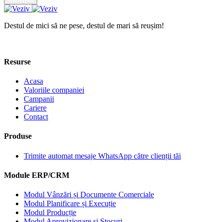
Destul de mici să ne pese, destul de mari să reușim!
Contact
Resurse
Acasa
Valoriile companiei
Campanii
Cariere
Contact
Produse
Trimite automat mesaje WhatsApp către clienții tăi
Module ERP/CRM
Modul Vânzări și Documente Comerciale
Modul Planificare și Execuție
Modul Producție
Modul Aprovizionare și Stocuri