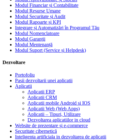
Modul Financiar și Contabilitate
Modul Resurse Umane
Modul Securitate și Audit
Modul Rapoarte și KPI
Integrare și Automatizări în Programul Tău
Modul Nomenclatoare
Modul Garanții
Modul Mentenanță
Modul Suport (Service și Helpdesk)
Dezvoltare
Portofoliu
Pasii dezvoltarii unei aplicatii
Aplicatii
Aplicatii ERP
Aplicatii CRM
Aplicatii mobile Android si IOS
Aplicatii Web (Web Apps)
Aplicatii – Tipuri, Utilizare
Dezvoltarea aplicatiilor in cloud
Website de prezentare și e-commerce
Securitate cibernetică
Inteligenta artificiala in dezvoltarea de aplicatii