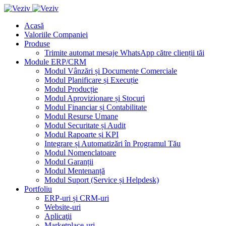
Acasă
Valoriile Companiei
Produse
Trimite automat mesaje WhatsApp către clienții tăi
Module ERP/CRM
Modul Vânzări și Documente Comerciale
Modul Planificare și Execuție
Modul Producție
Modul Aprovizionare și Stocuri
Modul Financiar și Contabilitate
Modul Resurse Umane
Modul Securitate și Audit
Modul Rapoarte și KPI
Integrare și Automatizări în Programul Tău
Modul Nomenclatoare
Modul Garanții
Modul Mentenanță
Modul Suport (Service și Helpdesk)
Portfoliu
ERP-uri și CRM-uri
Website-uri
Aplicaţii
Marketplace-uri