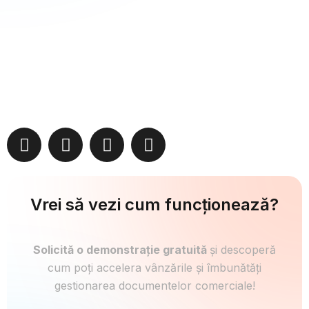
Vrei să vezi cum funcționează?
Solicită o demonstrație gratuită
și descoperă
cum poți accelera vânzările și îmbunătăți
gestionarea documentelor comerciale!