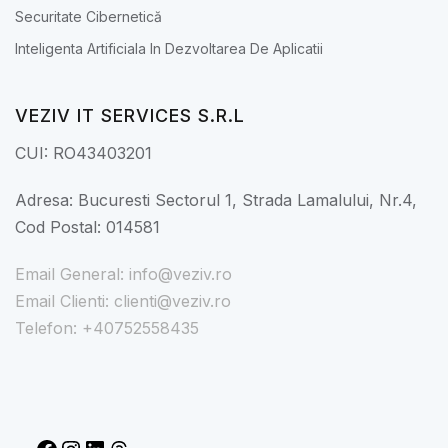
Securitate Cibernetică
Inteligenta Artificiala In Dezvoltarea De Aplicatii
VEZIV IT SERVICES S.R.L
CUI: RO43403201
Adresa: Bucuresti Sectorul 1, Strada Lamalului, Nr.4,
Cod Postal: 014581
Email General: info@veziv.ro
Email Clienti: clienti@veziv.ro
Telefon: +40752558435