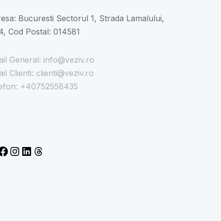
esa: Bucuresti Sectorul 1, Strada Lamalului,
4, Cod Postal: 014581
il General: info@veziv.ro
il Clienti: clienti@veziv.ro
efon: +40752558435