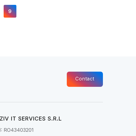
9
Contact
ZIV IT SERVICES S.R.L
I: RO43403201