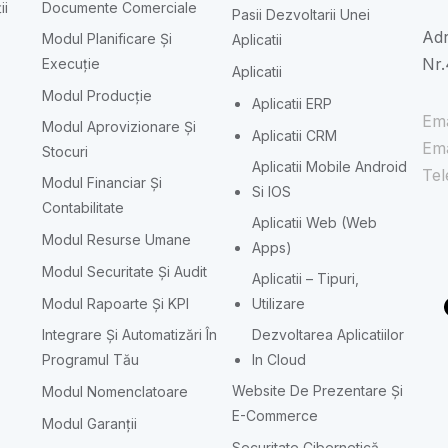
ii
Documente Comerciale
Pasii Dezvoltarii Unei
Adr
Modul Planificare Și
Aplicatii
Nr.
Execuție
Aplicatii
Modul Producție
Aplicatii ERP
Ema
Modul Aprovizionare Și
Aplicatii CRM
Ema
Stocuri
Aplicatii Mobile Android
Tel
Modul Financiar Și
Si IOS
Contabilitate
Aplicatii Web (Web
Modul Resurse Umane
Apps)
Modul Securitate Și Audit
Aplicatii – Tipuri,
Modul Rapoarte Și KPI
Utilizare
Integrare Și Automatizări În
Dezvoltarea Aplicatiilor
Programul Tău
In Cloud
Website De Prezentare Și
Modul Nomenclatoare
E-Commerce
Modul Garanții
Securitate Cibernetică