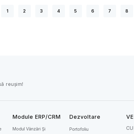
1
2
3
4
5
6
7
8
să reușim!
Module ERP/CRM
Dezvoltare
VE
CU
e
Modul Vânzări Și
Portofoliu