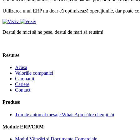
Utilizarea unui ERP nu doar că optimizează operațiunile, dar poate contr
Destul de mici să ne pese, destul de mari să reușim!
Contact
Resurse
Acasa
Valoriile companiei
Campanii
Cariere
Contact
Produse
Trimite automat mesaje WhatsApp către clienții tăi
Module ERP/CRM
Modul Vânzări și Documente Comerciale