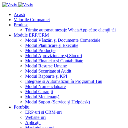
Acasă
Valoriile Companiei
Produse
Trimite automat mesaje WhatsApp către clienții tăi
Module ERP/CRM
Modul Vânzări și Documente Comerciale
Modul Planificare și Execuție
Modul Producție
Modul Aprovizionare și Stocuri
Modul Financiar și Contabilitate
Modul Resurse Umane
Modul Securitate și Audit
Modul Rapoarte și KPI
Integrare și Automatizări în Programul Tău
Modul Nomenclatoare
Modul Garanții
Modul Mentenanță
Modul Suport (Service și Helpdesk)
Portfoliu
ERP-uri și CRM-uri
Website-uri
Aplicaţii
Marketplace-uri