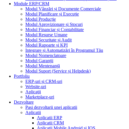
Module ERP/CRM
Modul Vânzări și Documente Comerciale
Modul Planificare și Execuție
Modul Producție
Modul Aprovizionare și Stocuri
Modul Financiar și Contabilitate
Modul Resurse Umane
Modul Securitate și Audit
Modul Rapoarte și KPI
Integrare și Automatizări în Programul Tău
Modul Nomenclatoare
Modul Garanții
Modul Mentenanță
Modul Suport (Service și Helpdesk)
Portfoliu
ERP-uri și CRM-uri
Website-uri
Aplicaţii
Marketplace-uri
Dezvoltare
Pasi dezvoltarii unei aplicatii
Aplicatii
Aplicatii ERP
Aplicatii CRM
Aplicatii Mobile Android si IOS