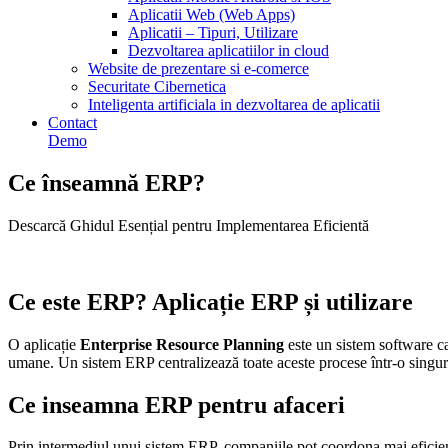
Aplicatii Web (Web Apps)
Aplicatii – Tipuri, Utilizare
Dezvoltarea aplicatiilor in cloud
Website de prezentare si e-comerce
Securitate Cibernetica
Inteligenta artificiala in dezvoltarea de aplicatii
Contact
Demo
Ce înseamnă ERP?
Descarcă Ghidul Esențial pentru Implementarea Eficientă
Pașii dezvoltării software
Ce este ERP? Aplicație ERP și utilizare
O aplicație
Enterprise Resource Planning
este un sistem software ca
umane. Un sistem ERP centralizează toate aceste procese într-o singură 
Ce inseamna ERP pentru afaceri
Prin intermediul unui sistem ERP, companiile pot coordona mai eficient t