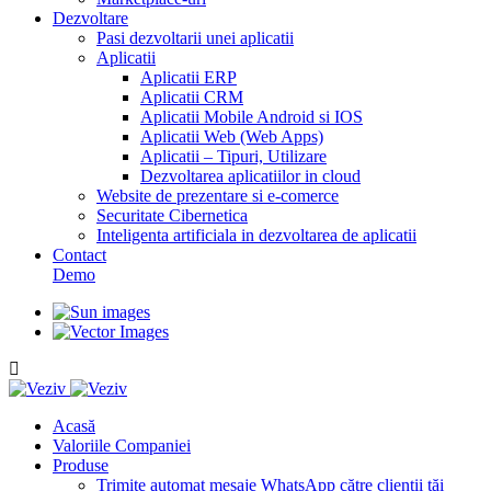
Dezvoltare
Pasi dezvoltarii unei aplicatii
Aplicatii
Aplicatii ERP
Aplicatii CRM
Aplicatii Mobile Android si IOS
Aplicatii Web (Web Apps)
Aplicatii – Tipuri, Utilizare
Dezvoltarea aplicatiilor in cloud
Website de prezentare si e-comerce
Securitate Cibernetica
Inteligenta artificiala in dezvoltarea de aplicatii
Contact
Demo
Acasă
Valoriile Companiei
Produse
Trimite automat mesaje WhatsApp către clienții tăi