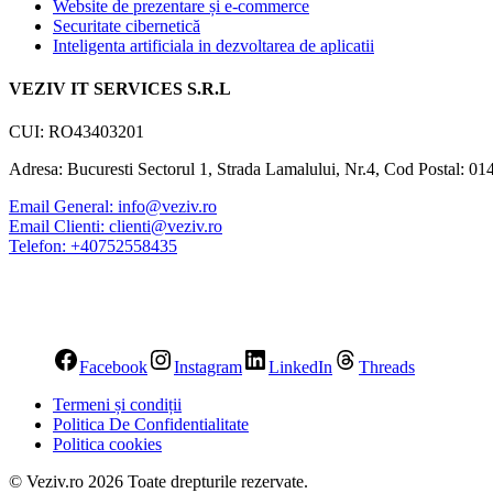
Website de prezentare și e-commerce
Securitate cibernetică
Inteligenta artificiala in dezvoltarea de aplicatii
VEZIV IT SERVICES S.R.L
CUI: RO43403201
Adresa: Bucuresti Sectorul 1, Strada Lamalului, Nr.4, Cod Postal: 0
Email General: info@veziv.ro
Email Clienti: clienti@veziv.ro
Telefon: +40752558435
Facebook
Instagram
LinkedIn
Threads
Termeni și condiții
Politica De Confidentialitate​
Politica cookies
© Veziv.ro 2026 Toate drepturile rezervate.