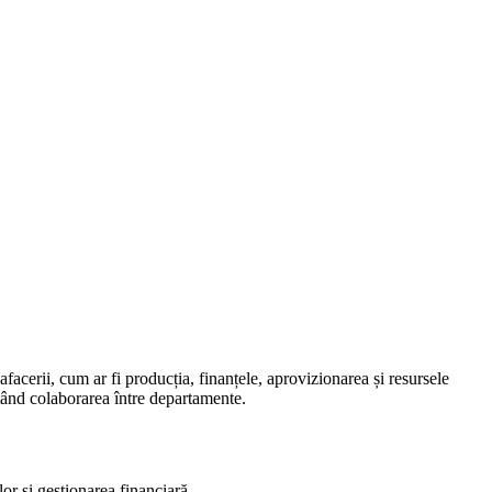
facerii, cum ar fi producția, finanțele, aprovizionarea și resursele
itând colaborarea între departamente.
or și gestionarea financiară.