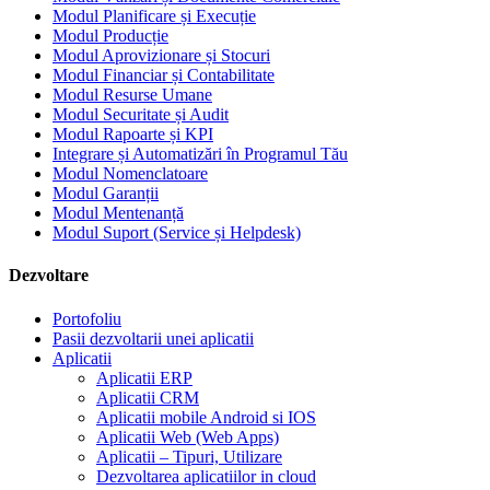
Modul Planificare și Execuție
Modul Producție
Modul Aprovizionare și Stocuri
Modul Financiar și Contabilitate
Modul Resurse Umane
Modul Securitate și Audit
Modul Rapoarte și KPI
Integrare și Automatizări în Programul Tău
Modul Nomenclatoare
Modul Garanții
Modul Mentenanță
Modul Suport (Service și Helpdesk)
Dezvoltare
Portofoliu
Pasii dezvoltarii unei aplicatii
Aplicatii
Aplicatii ERP
Aplicatii CRM
Aplicatii mobile Android si IOS
Aplicatii Web (Web Apps)
Aplicatii – Tipuri, Utilizare
Dezvoltarea aplicatiilor in cloud