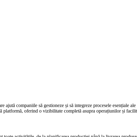
re ajută companiile să gestioneze și să integreze procesele esențiale ale a
platformă, oferind o vizibilitate completă asupra operațiunilor și facil
oate activitățile, de la planificarea producției până la livrarea produsel